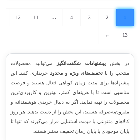
ل
ل
ت
ت
ی
ی
و
و
:
:
12
11
…
4
3
2
1
م
م
6
9
ا
ا
5
8
ن
ن
0
0
←
13
.
ب
,
,
و
0
0
د
0
0
.
0
0
در بخش
پیشنهادات شگفت‌انگیز
می‌توانید محصولات
ت
ت
و
و
منتخب را با
تخفیف‌های ویژه و محدود
خریداری کنید. این
م
م
پیشنهادها برای مدت زمان کوتاهی فعال هستند و فرصت
ا
ا
ن
ن
مناسبی است تا با هزینه‌ای کمتر، بهترین و کاربردی‌ترین
.
ب
محصولات را تهیه نمایید. اگر به دنبال خریدی هوشمندانه و
و
د
مقرون‌به‌صرفه هستید، این بخش را از دست ندهید. هر روز
.
کالاهای متنوعی با قیمت استثنایی قرار می‌گیرند که تنها تا
پایان موجودی یا پایان زمان تخفیف معتبر هستند.