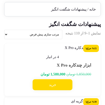
خانه
/ پیشنهادات شگفت انگیز
پیشنهادات شگفت انگیز
نمایش 1–9 از 110 نتیجه
%15 حراج!
4 در انبار
ابزار چندکاره X Pro
ق
ق
1,850,000
تومان
1,580,000
تومان
ی
ی
م
م
خرید
ت
ت
ا
ف
ص
ع
ل
ل
%39 حراج!