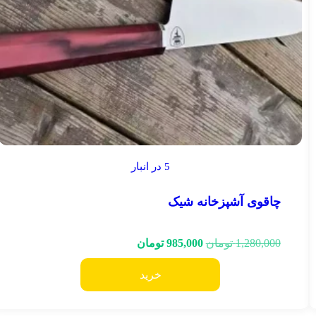
5 در انبار
چاقوی آشپزخانه شیک
1,280,000
تومان
985,000
تومان
خرید