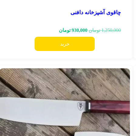
چاقوی آشپزخانه دافنی
1,250,000
تومان
930,000
تومان
خرید