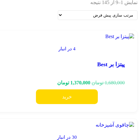
نمایش 1–9 از 145 نتیجه
4 در انبار
پیتزا بر Best
1,680,000
تومان
1,370,000
تومان
خرید
30 در انبار