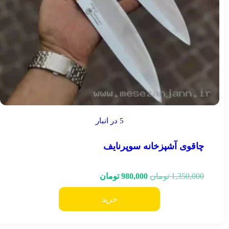
5 در انبار
چاقوی آشپزخانه سوپرنایف
1,350,000
تومان
980,000
تومان
خرید