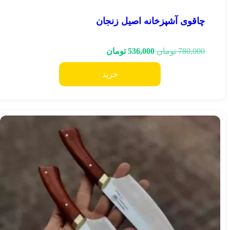
چاقوی آشپزخانه اصیل زنجان
780,000
تومان
536,000
تومان
خرید