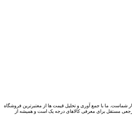
م آنلاین فروشگاه صنایع دستی در ایران، از سال 1396 با وب سایت (مس زنجان) شروع کردیم و حالا 024 کالا در کنار شماست. ما با جمع‌ آوری و تحلیل قیمت‌ ها از معتبرترین فروشگاه‌
صرفه داشته باشند. 024 کالا یک فروشگاه اینترنتی نیست؛ بلکه مرجعی مستقل برای معرفی کالاهای درجه یک است و همیشه از