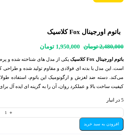
باتوم اورجینال Fox کلاسیک
قیمت
قیمت
2,480,000
تومان
1,950,000
تومان
اصلی:
فعلی:
باتوم اورجینال Fox کلاسیک
یکی از مدل‌ های شناخته‌ شده و پرط
2,480,000 تومان
1,950,000 تومان.
بود.
است. این مدل با بدنه‌ ای فولادی و مقاوم تولید شده و طراحی 
می‌کند. دسته ضد لغزش و ارگونومیک این باتوم، استفاده طول
کیفیت ساخت بالا و عملکرد روان، آن را به گزینه‌ ای ایده‌ آل برا
5 در انبار
با
او
افزودن به سبد خرید
ox
کل