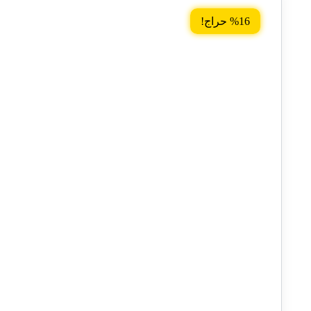
%16 حراج!