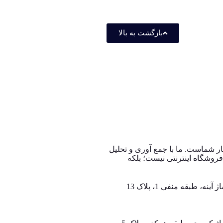
بازگشت به بالا
روشگاه صنایع دستی در ایران، از سال 1396 با وب سایت (مس زنجان) شروع کردیم و حالا 024 کالا در کنار شماست. ما با جمع‌ آوری و تحلیل
اینترنتی، به خریداران کمک می‌کنیم تا انتخابی آگاهانه، هوشمندانه و به‌ صرفه داشته باشند. 024 کالا یک فروشگاه اینترنتی نیست؛ بلکه
ه، طبقه منفی 1، پلاک 13