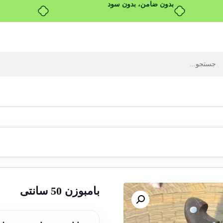
بدون ضامن، بدون سود
بامبوزن 50 سانتی