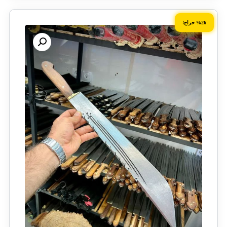
%26 حراج!