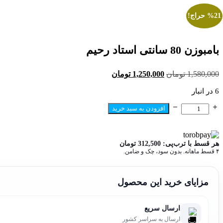
%21 حراج!
بامبوزن 80 سانتی استاد رحیم
قیمت
قیمت
1,580,000
تومان
1,250,000
تومان
اصلی:
فعلی:
6 در انبار
1,580,000 تومان
1,250,000 تومان.
بود.
بامبوزن
افزودن به سبد خرید
80
سانتی
استاد
هر قسط با ترب‌پی:
312,500
تومان
رحیم
۴ قسط ماهانه. بدون سود، چک و ضامن.
عدد
مزایای خرید این محصول
ارسال سریع
ارسال به سراسر کشور