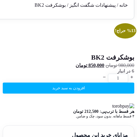
خانه
/
پیشنهادات شگفت انگیز
/ بوشکرفت BK2
%13 حراج!
بوشکرفت BK2
980,000
تومان
850,000
تومان
6 در انبار
افزودن به سبد خرید
هر قسط با ترب‌پی:
212,500
تومان
۴ قسط ماهانه. بدون سود، چک و ضامن.
مزایای خرید این محصول