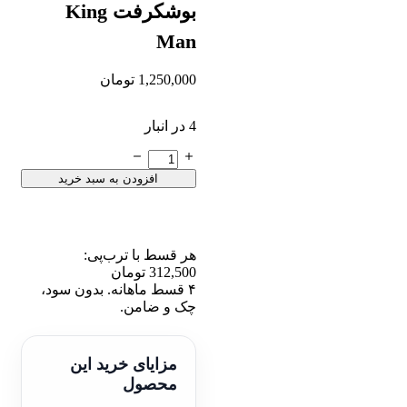
بوشکرفت King
Man
1,250,000
تومان
4 در انبار
بوشکرفت
King
افزودن به سبد خرید
Man
عدد
هر قسط با ترب‌پی:
312,500
تومان
۴ قسط ماهانه. بدون سود،
چک و ضامن.
مزایای خرید این
محصول