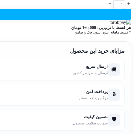
تبر
780,000 تومان
640,000 تومان.
آچار
بود.
خور
عدد
هر قسط با ترب‌پی:
160,000
تومان
۴ قسط ماهانه. بدون سود، چک و ضامن.
مزایای خرید این محصول
ارسال سریع
🚚
ارسال به سراسر کشور
پرداخت امن
🔒
درگاه پرداخت معتبر
تضمین کیفیت
🛡️
ضمانت سلامت محصول