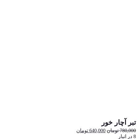
تبر آچار خور
قیمت
قیمت
780,000
تومان
640,000
تومان
اصلی:
فعلی:
8 در انبار