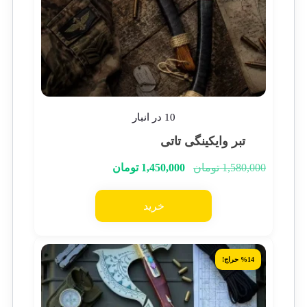
10 در انبار
تبر وایکینگی تاتی
1,580,000
تومان
1,450,000
تومان
خرید
%14 حراج!