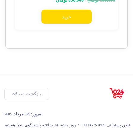
980,000
تومان
850,000
تومان
خرید
بازگشت به بالا
امروز: 18 مرداد 1405
تلفن پشتیبانی 09036751809 | 7 روز هفته، 24 ساعته پاسخگوی شما هستیم