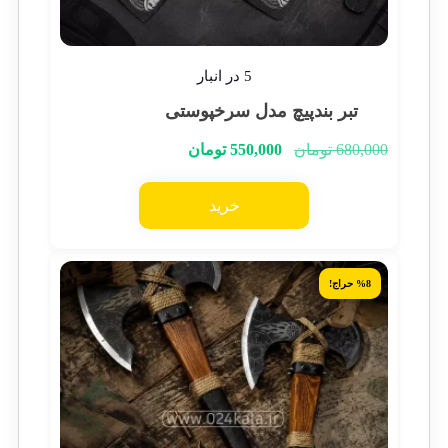
5 در انبار
تبر بندپیچ مدل سرخپوستی
680,000
تومان
550,000
تومان
خرید
%8 حراج!