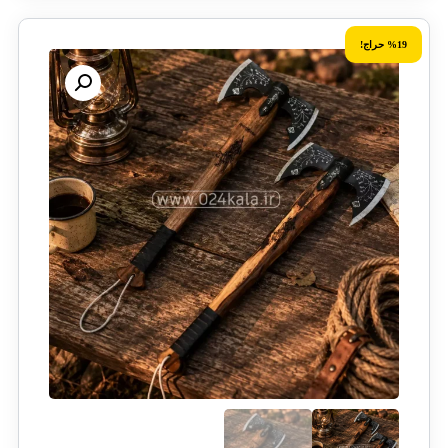
%19 حراج!