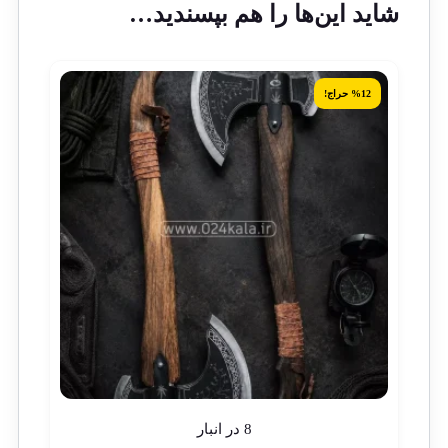
شاید این‌ها را هم بپسندید…
%12 حراج!
8 در انبار