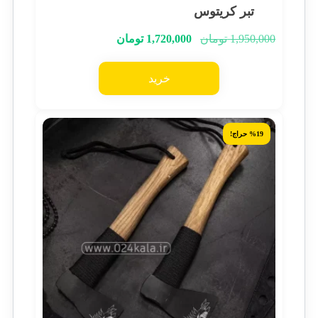
تبر کریتوس
1,950,000
تومان
1,720,000
تومان
خرید
%19 حراج!