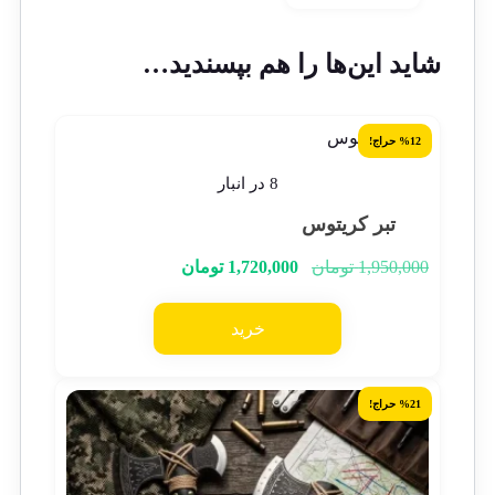
شاید این‌ها را هم بپسندید…
%12 حراج!
8 در انبار
تبر کریتوس
1,950,000
تومان
1,720,000
تومان
خرید
%21 حراج!