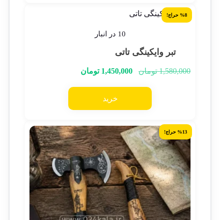
%8 حراج!
10 در انبار
تبر وایکینگی تاتی
1,580,000
تومان
1,450,000
تومان
خرید
%13 حراج!