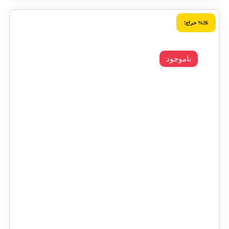
%26 حراج!
ناموجود