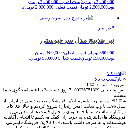
3,250,000
تومان
قیمت اصلی: 3,250,000 تومان
بود.
2,800,000
تومان
قیمت فعلی: 2,800,000 تومان.
خرید
%19 حراج!
5 در انبار
تبر بندپیچ مدل سرخپوستی
680,000
تومان
قیمت اصلی: 680,000 تومان
بود.
550,000
تومان
قیمت فعلی: 550,000 تومان.
خرید
بازگشت به بالا
امروز: 17 مرداد 1405
تلفن پشتیبانی 09036751809 | 7 روز هفته، 24 ساعته پاسخگوی شما
هستیم
024 کالا، معتبرترین پلتفرم آنلاین فروشگاه صنایع دستی در ایران، از
سال 1396 با وب سایت (مس زنجان) شروع کردیم و حالا 024 کالا
در کنار شماست. ما با جمع‌ آوری و تحلیل قیمت‌ ها از معتبرترین
فروشگاه‌ های اینترنتی، به خریداران کمک می‌کنیم تا انتخابی آگاهانه،
هوشمندانه و به‌ صرفه داشته باشند. 024 کالا یک فروشگاه اینترنتی
نیست؛ بلکه مرجعی مستقل برای معرفی کالاهای درجه یک است و