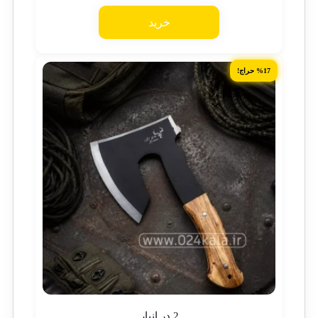
خرید
%17 حراج!
2 در انبار