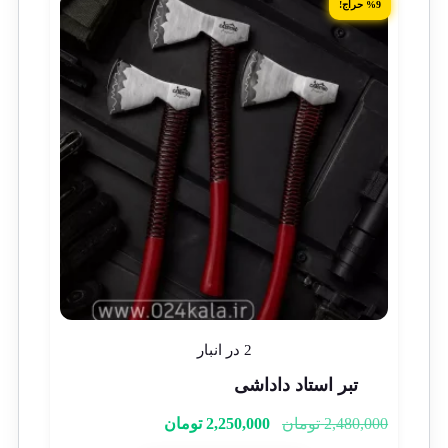
%9 حراج!
2 در انبار
تبر استاد داداشی
2,480,000
تومان
2,250,000
تومان