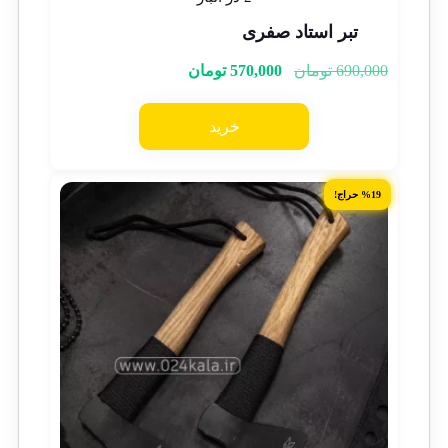
تبر استاد صفری
690,000
تومان
570,000
تومان
خرید
%19 حراج!