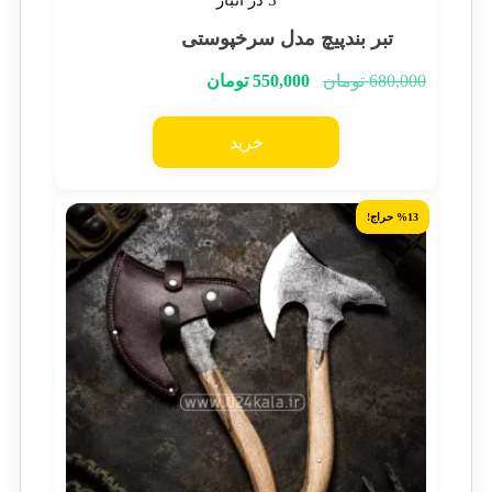
5 در انبار
تبر بندپیچ مدل سرخپوستی
680,000
تومان
550,000
تومان
خرید
%13 حراج!