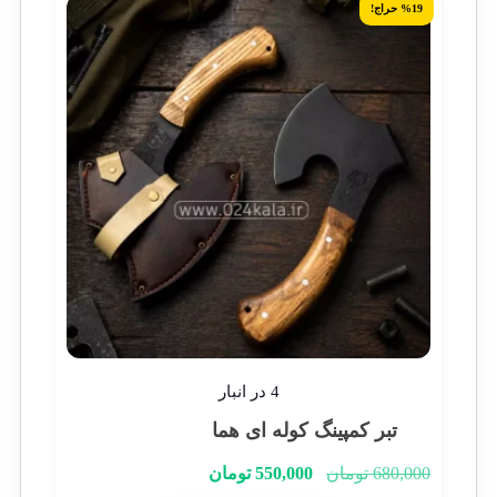
%19 حراج!
4 در انبار
تبر کمپینگ کوله ای هما
680,000
تومان
550,000
تومان