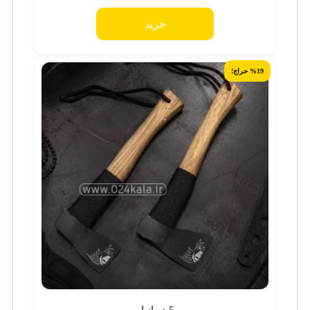
خرید
%19 حراج!