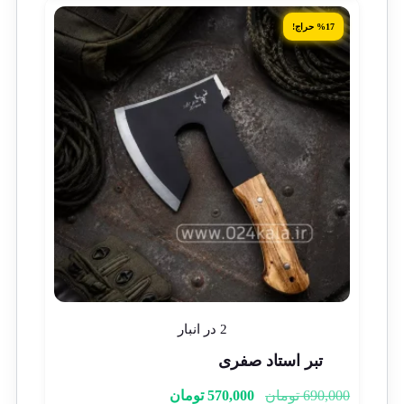
%17 حراج!
2 در انبار
تبر استاد صفری
690,000
تومان
570,000
تومان