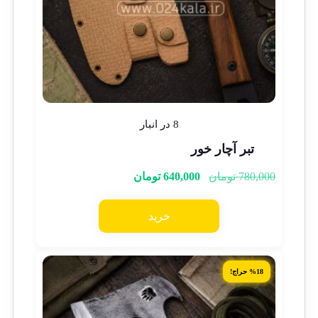
8 در انبار
تبر آچار خور
780,000
تومان
640,000
تومان
خرید
%18 حراج!