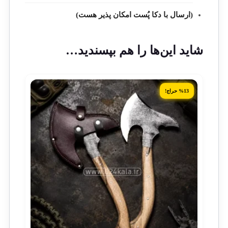
(ارسال با دکا پُست امکان پذیر هست)
شاید این‌ها را هم بپسندید…
%13 حراج!