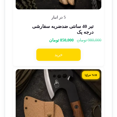
5 در انبار
تبر 40 سانتی ضدضربه سفارشی
درجه یک
980,000
تومان
850,000
تومان
خرید
%18 حراج!