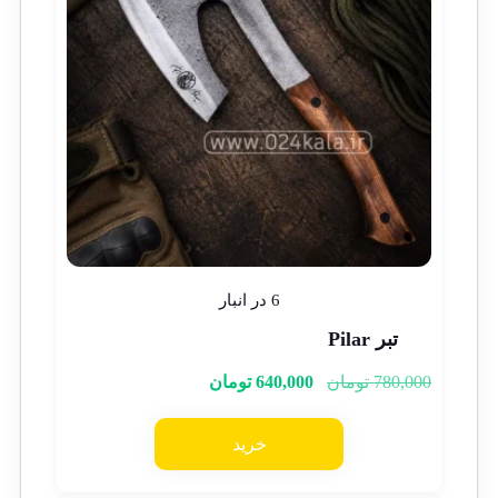
6 در انبار
تبر Pilar
780,000
تومان
640,000
تومان
خرید