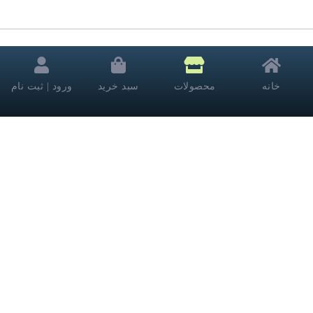
بازگشت به بالا
خانه
محصولات
سبد خرید
ورود | ثبت نام
امروز: 18 مرداد 1405
تلفن پشتیبانی 09036751809 | 7 روز هفته، 24 ساعته پاسخگوی شما هستیم
024 کالا، معتبرترین پلتفرم آنلاین فروشگاه صنایع دستی در ایران، از سال
1396 با وب سایت (مس زنجان) شروع کردیم و حالا 024 کالا در کنار
شماست. ما با جمع‌ آوری و تحلیل قیمت‌ ها از معتبرترین فروشگاه‌ های
اینترنتی، به خریداران کمک می‌کنیم تا انتخابی آگاهانه، هوشمندانه و به‌
صرفه داشته باشند. 024 کالا یک فروشگاه اینترنتی نیست؛ بلکه مرجعی
مستقل برای معرفی کالاهای درجه یک است و همیشه از بهترین قیمت‌ ها و
واقعی‌ ترین پیشنهادهای بازار مطلع باشید.