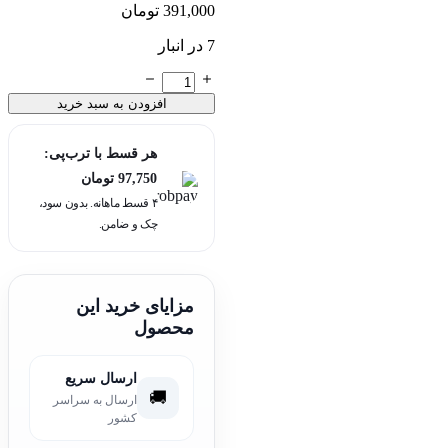
391,000
تومان
7 در انبار
تیزی
یوسفی
افزودن به سبد خرید
عدد
هر قسط با ترب‌پی:
97,750
تومان
۴ قسط ماهانه. بدون سود،
چک و ضامن.
مزایای خرید این
محصول
ارسال سریع
🚚
ارسال به سراسر
کشور