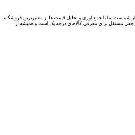
م آنلاین فروشگاه صنایع دستی در ایران، از سال 1396 با وب سایت (مس زنجان) شروع کردیم و حالا 024 کالا در کنار شماست. ما با جمع‌ آوری و تحلیل قیمت‌ ها از معتبرترین فروشگاه‌
صرفه داشته باشند. 024 کالا یک فروشگاه اینترنتی نیست؛ بلکه مرجعی مستقل برای معرفی کالاهای درجه یک است و همیشه از