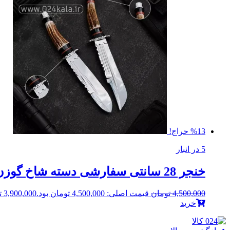
%13 حراج!
5 در انبار
خنجر 28 سانتی سفارشی دسته شاخ گوزن
4,500,000
تومان
قیمت اصلی: 4,500,000 تومان بود.
3,900,000
ت
خرید