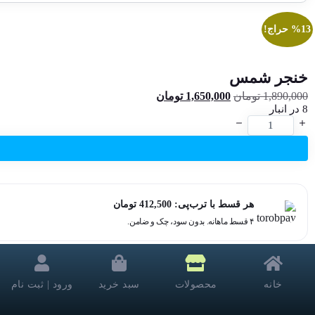
%13 حراج!
خنجر شمس
1,890,000
تومان
قیمت
1,650,000
تومان
قیمت
8 در انبار
اصلی:
فعلی:
خنجر
1,890,000 تومان
1,650,000 تومان.
شمس
بود.
عدد
هر قسط با ترب‌پی:
412,500
تومان
۴ قسط ماهانه. بدون سود، چک و ضامن.
مزایای خرید این محصول
خانه
محصولات
سبد خرید
ورود | ثبت نام