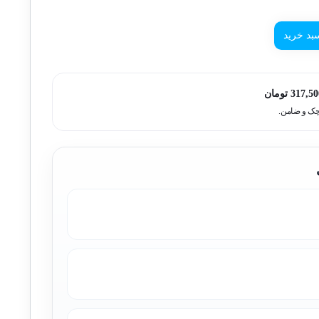
بد خرید
317,50
تومان