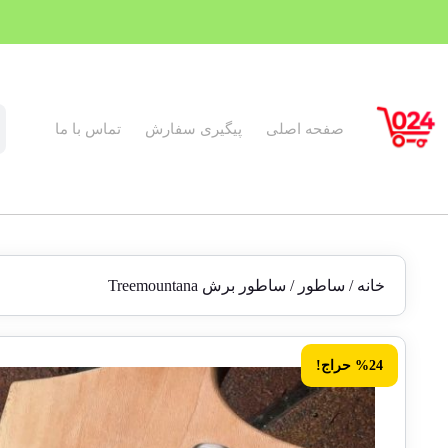
صفحه اصلی
پیگیری سفارش
تماس با ما
خانه
/
ساطور
/ ساطور برش Treemountana
%24 حراج!