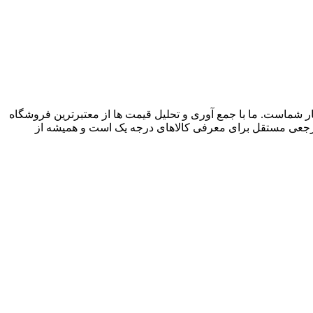
م آنلاین فروشگاه صنایع دستی در ایران، از سال 1396 با وب سایت (مس زنجان) شروع کردیم و حالا 024 کالا در کنار شماست. ما با جمع‌ آوری و تحلیل قیمت‌ ها از معتبرترین فروشگاه‌
صرفه داشته باشند. 024 کالا یک فروشگاه اینترنتی نیست؛ بلکه مرجعی مستقل برای معرفی کالاهای درجه یک است و همیشه از