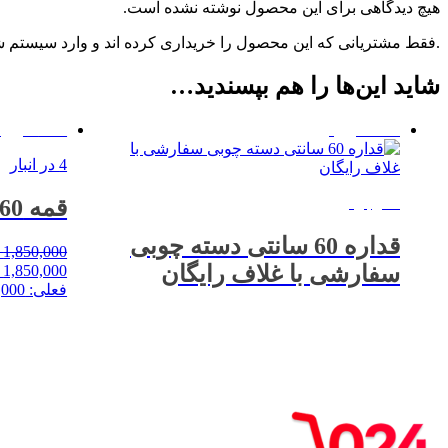
هیچ دیدگاهی برای این محصول نوشته نشده است.
.فقط مشتریانی که این محصول را خریداری کرده اند و وارد سیستم شده
شاید این‌ها را هم بپسندید…
%37 حراج!
%17 حراج!
4 در انبار
ناموجود
قمه 60 سانتی آراکس
قداره 60 سانتی دسته چوبی
1,850,000
سفارشی با غلاف رایگان
1,850,000 تومان بود.
فعلی: 1,530,000 تومان.
خرید
خرید