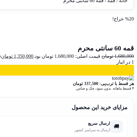
خانه
/
قمه
/ قمه 60 سانتی محرم
%20 حراج!
قمه 60 سانتی محرم
1,680,000
تومان
قیمت اصلی: 1,680,000 تومان بود.
1,350,000
تومان
ق
1 در انبار
هر قسط با ترب‌پی:
337,500
تومان
۴ قسط ماهانه. بدون سود، چک و ضامن.
مزایای خرید این محصول
ارسال سریع
🚚
ارسال به سراسر کشور