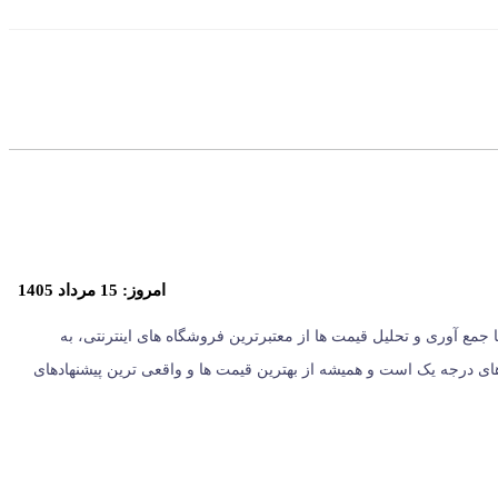
امروز: 15 مرداد 1405
ران، از سال 1396 با وب سایت (مس زنجان) شروع کردیم و حالا 024 کالا در کنار شماست. ما با جمع‌ آوری و تحلیل قیمت‌ ها از معتبرترین فروشگاه‌ های اینترنتی، به
یست؛ بلکه مرجعی مستقل برای معرفی کالاهای درجه یک است و همیشه از بهترین قیمت‌ ها و واقعی‌ ترین پیشنهادهای