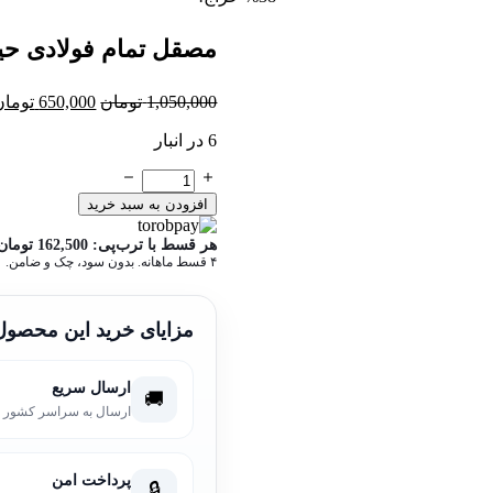
مصقل تمام فولادی حی
قیمت
1,050,000
تومان
650,000
تومان
اصلی:
6 در انبار
1,050,000
بود.
مصقل
تمام
افزودن به سبد خرید
فولادی
حیدری
هر قسط با ترب‌پی:
162,500
تومان
عدد
۴ قسط ماهانه. بدون سود، چک و ضامن.
مزایای خرید این محصول
ارسال سریع
🚚
ارسال به سراسر کشور
پرداخت امن
🔒