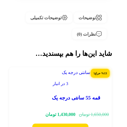
توضیحات
توضیحات تکمیلی
نظرات (0)
شاید این‌ها را هم بپسندید…
%13 حراج!
3 در انبار
قمه 55 سانتی درجه یک
ق
ق
1,650,000
تومان
1,430,000
تومان
ی
ی
م
م