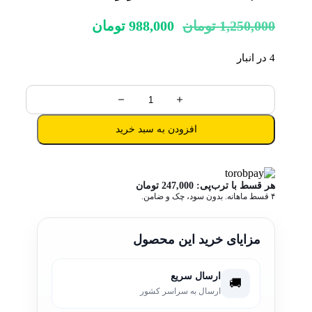
قیمت
قیمت
1,250,000
تومان
988,000
تومان
اصلی:
فعلی:
1,250,000 تومان
988,000 تومان.
4 در انبار
بود.
نیمچه
قمه
افزودن به سبد خرید
40
سانتی
کرار
عدد
هر قسط با ترب‌پی:
247,000
تومان
۴ قسط ماهانه. بدون سود، چک و ضامن.
مزایای خرید این محصول
ارسال سریع
🚚
ارسال به سراسر کشور