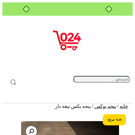
بدون ضامن، بدون سود
خانه
/
پنجه بوکس
/ پنجه بکس تیغه دار
%29 حراج!