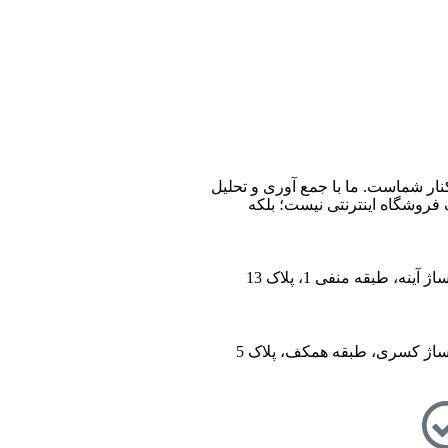
ین فروشگاه صنایع دستی در ایران، از سال 1396 با وب سایت (مس زنجان) شروع کردیم و حالا 024 کالا در کنار شماست. ما با جمع‌ آوری و تحلیل
 های اینترنتی، به خریداران کمک می‌کنیم تا انتخابی آگاهانه، هوشمندانه و به‌ صرفه داشته باشند. 024 کالا یک فروشگاه اینترنتی نیست؛ بلکه
ینه، طبقه منفی 1، پلاک 13
اساژ کسری، طبقه همکف، پلاک 5