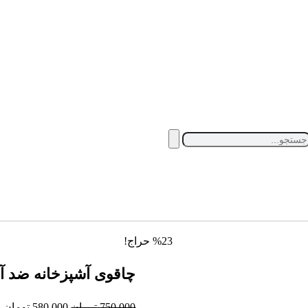
%23 حراج!
چاقوی آشپزخانه ضد آ
750,000
تومان
580,000
تومان