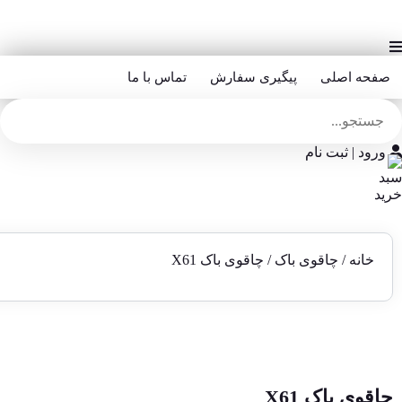
صفحه اصلی
پیگیری سفارش
تماس با ما
ورود | ثبت نام
خانه
/
چاقوی باک
/ چاقوی باک X61
چاقوی باک X61