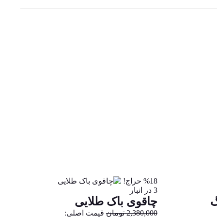
%18 حراج!
3 در انبار
گ
چاقوی باک طلایی
2,380,000
تومان
قیمت اصلی: