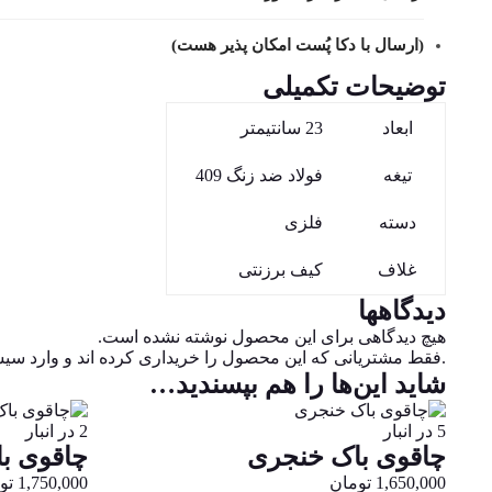
(ارسال با دکا پُست امکان پذیر هست)
توضیحات تکمیلی
ابعاد
23 سانتیمتر
تیغه
فولاد ضد زنگ 409
دسته
فلزی
غلاف
کیف برزنتی
دیدگاهها
هیچ دیدگاهی برای این محصول نوشته نشده است.
.فقط مشتریانی که این محصول را خریداری کرده اند و وارد سیست
شاید این‌ها را هم بپسندید…
5 در انبار
2 در انبار
چاقوی باک خنجری
چاقوی ب
1,650,000
تومان
1,750,000
تو