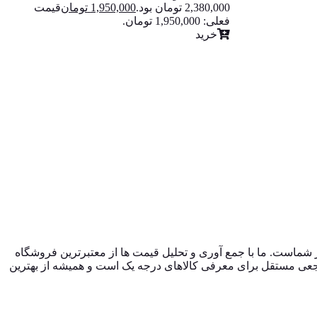
2,380,000 تومان بود.
1,950,000
تومان
قیمت
فعلی: 1,950,000 تومان.
خرید
نلاین فروشگاه صنایع دستی در ایران، از سال 1396 با وب سایت (مس زنجان) شروع کردیم و حالا 024 کالا در کنار شماست. ما با جمع‌ آوری و تحلیل قیمت‌ ها از معتبرترین فروشگاه‌
صرفه داشته باشند. 024 کالا یک فروشگاه اینترنتی نیست؛ بلکه مرجعی مستقل برای معرفی کالاهای درجه یک است و همیشه از بهترین