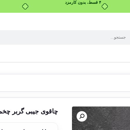
بدون ضامن، بدون سود
چاقوی جیبی گربر چخما