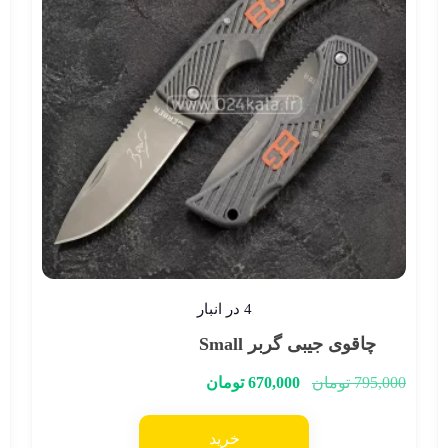
4 در انبار
چاقوی جیبی گربر Small
795,000
تومان
670,000
تومان
خرید