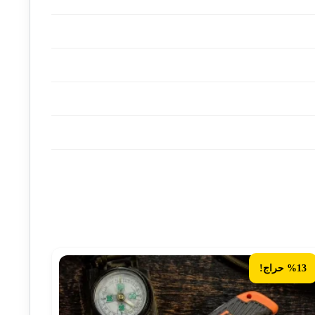
%13 حراج!