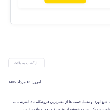
بازگشت به بالا
امروز: 18 مرداد 1405
یران، از سال 1396 با وب سایت (مس زنجان) شروع کردیم و حالا 024 کالا در کنار شماست. ما با جمع‌ آوری و تحلیل قیمت‌ ها از معتبرترین فروشگاه‌ های اینترنتی، به
ت؛ بلکه مرجعی مستقل برای معرفی کالاهای درجه یک است و همیشه از بهترین قیمت‌ ها و واقعی‌ ترین