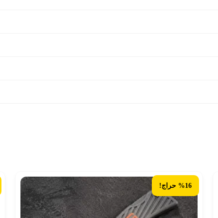
%16 حراج!