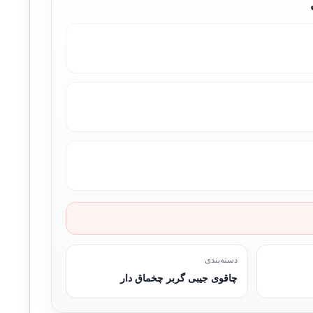
دسته‌بندی
چاقوی جیبی گربر چخماق دار