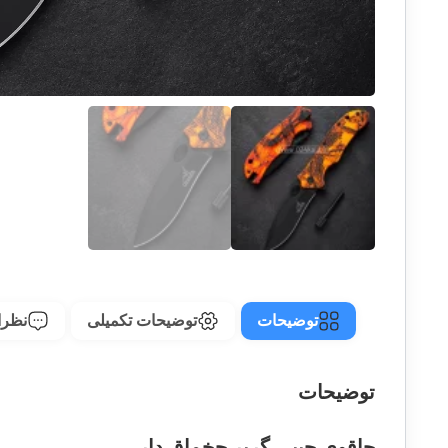
توضیحات
توضیحات تکمیلی
نظرات
توضیحات
چاقوی جیبی گربر چخماق دار