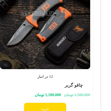
12 در انبار
چاقو گربر
1,580,000
تومان
1,180,000
تومان
خرید