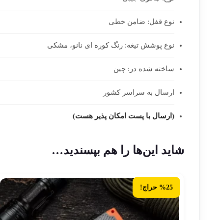
نوع قفل: ضامن خطی
نوع پوشش تیغه: رنگ کوره ای نانو، مشکی
ساخته شده در: چین
ارسال به سراسر کشور
(ارسال با پست امکان پذیر هست)
شاید این‌ها را هم بپسندید…
%25 حراج!