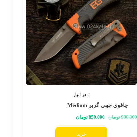
2 در انبار
چاقوی جیبی گربر Medium
980,000
تومان
850,000
تومان
خرید