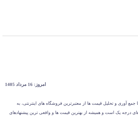
امروز: 16 مرداد 1405
ران، از سال 1396 با وب سایت (مس زنجان) شروع کردیم و حالا 024 کالا در کنار شماست. ما با جمع‌ آوری و تحلیل قیمت‌ ها از معتبرترین فروشگاه‌ های اینترنتی، به
یست؛ بلکه مرجعی مستقل برای معرفی کالاهای درجه یک است و همیشه از بهترین قیمت‌ ها و واقعی‌ ترین پیشنهادهای