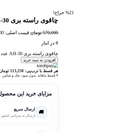
%21 حراج!
چاقوی راسته بری AH-30
570,000
تومان
قیمت اصلی: 570,000 تومان بود.
8 در انبار
چاقوی راسته بری AH-30 عدد
افزودن به سبد خرید
هر قسط با ترب‌پی:
113,250
تومان
۴ قسط ماهانه. بدون سود، چک و ضامن.
مزایای خرید این محصول
ارسال سریع
🚚
ارسال به سراسر کشور