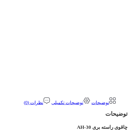
توضیحات
توضیحات تکمیلی
نظرات (0)
توضیحات
چاقوی راسته بری AH-30