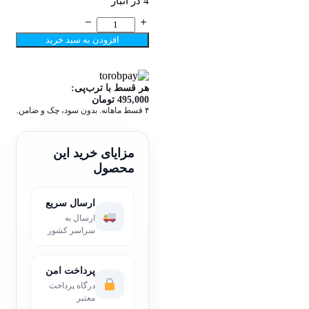
4 در انبار
چاقوی
شکاری
افزودن به سبد خرید
درجه
یک
پانزر
عدد
هر قسط با ترب‌پی:
495,000
تومان
۴ قسط ماهانه. بدون سود، چک و ضامن.
مزایای خرید این
محصول
ارسال سریع
ارسال به
سراسر کشور
پرداخت امن
درگاه پرداخت
معتبر