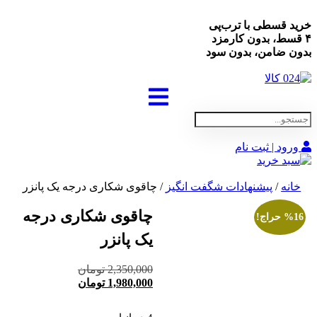
خرید قسطی با ترب‌پی
۴ قسط، بدون کارمزد
بدون ضامن، بدون سود
ورود | ثبت نام
خانه
/
پیشنهادات شگفت انگیز
/ چاقوی شکاری درجه یک پانزر
چاقوی شکاری درجه
%16 حراج!
یک پانزر
قیمت
2,350,000
تومان
قیمت
اصلی:
1,980,000
تومان
فعلی:
2,350,000 تومان
بود.
1,980,000 تومان.