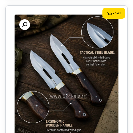
%21 حراج!