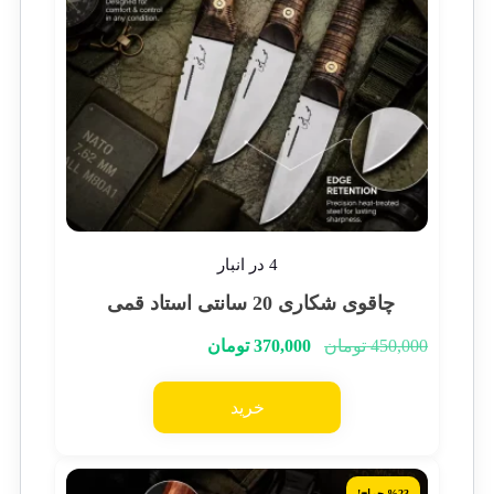
4 در انبار
چاقوی شکاری 20 سانتی استاد قمی
450,000
تومان
370,000
تومان
خرید
%23 حراج!