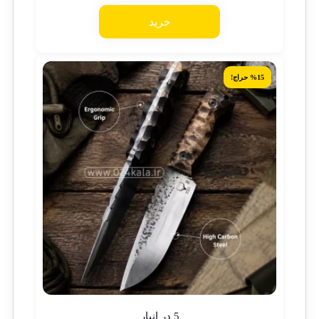
خرید
%15 حراج!
5 در انبار