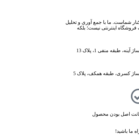
ین فروشگاه صنایع دستی در ایران، از سال 1396 با وب سایت (مس زنجان) شروع کردیم و حالا 024 کالا در کنار شماست. ما با جمع‌ آوری و تحلیل
 های اینترنتی، به خریداران کمک می‌کنیم تا انتخابی آگاهانه، هوشمندانه و به‌ صرفه داشته باشند. 024 کالا یک فروشگاه اینترنتی نیست؛ بلکه
ینه، طبقه منفی 1، پلاک 13
اساژ کسری، طبقه همکف، پلاک 5
نت اصل بودن محصول
ه ما باشید!