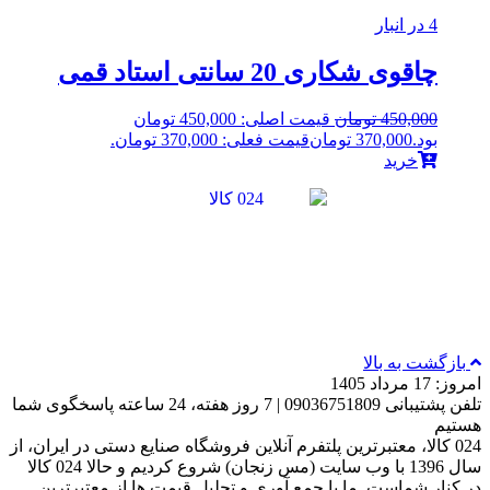
4 در انبار
چاقوی شکاری 20 سانتی استاد قمی
450,000
تومان
قیمت اصلی: 450,000 تومان
بود.
370,000
تومان
قیمت فعلی: 370,000 تومان.
خرید
بازگشت به بالا
امروز: 17 مرداد 1405
تلفن پشتیبانی 09036751809 | 7 روز هفته، 24 ساعته پاسخگوی شما
هستیم
024 کالا، معتبرترین پلتفرم آنلاین فروشگاه صنایع دستی در ایران، از
سال 1396 با وب سایت (مس زنجان) شروع کردیم و حالا 024 کالا
در کنار شماست. ما با جمع‌ آوری و تحلیل قیمت‌ ها از معتبرترین