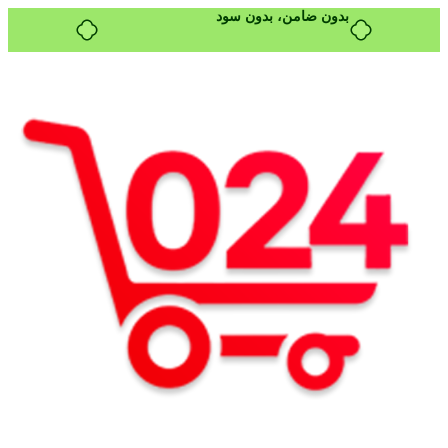
بدون ضامن، بدون سود