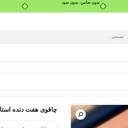
بدون ضامن، بدون سود
چاقوی هفت دنده استا