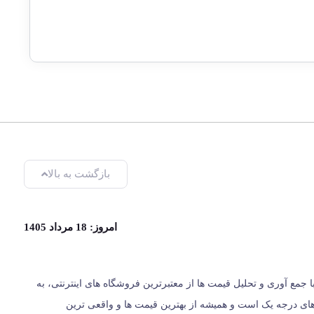
بازگشت به بالا
امروز: 18 مرداد 1405
یران، از سال 1396 با وب سایت (مس زنجان) شروع کردیم و حالا 024 کالا در کنار شماست. ما با جمع‌ آوری و تحلیل قیمت‌ ها از معتبرترین فروشگاه‌ های اینترنتی، به
ت؛ بلکه مرجعی مستقل برای معرفی کالاهای درجه یک است و همیشه از بهترین قیمت‌ ها و واقعی‌ ترین