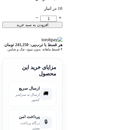
10 در انبار
چاقوی
هفت
افزودن به سبد خرید
دنده
علی
عدد
هر قسط با ترب‌پی:
241,250
تومان
۴ قسط ماهانه. بدون سود، چک و ضامن.
مزایای خرید این
محصول
ارسال سریع
🚚
ارسال به سراسر
کشور
پرداخت امن
🔒
درگاه پرداخت
معتبر