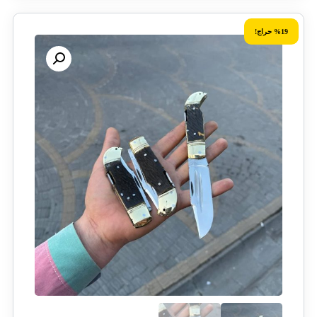
%19 حراج!