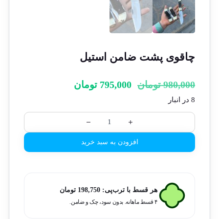
چاقوی پشت ضامن استیل
980,000
تومان
795,000
تومان
8 در انبار
افزودن به سبد خرید
هر قسط با ترب‌پی:
198,750
تومان
۴ قسط ماهانه. بدون سود، چک و ضامن.