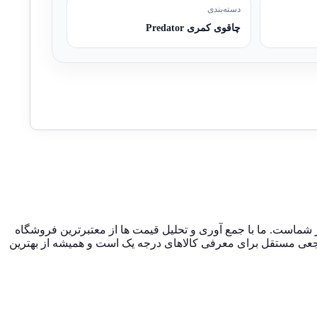
دسته‌بندی
چاقوی کمری Predator
نلاین فروشگاه صنایع دستی در ایران، از سال 1396 با وب سایت (مس زنجان) شروع کردیم و حالا 024 کالا در کنار شماست. ما با جمع‌ آوری و تحلیل قیمت‌ ها از معتبرترین فروشگاه‌
صرفه داشته باشند. 024 کالا یک فروشگاه اینترنتی نیست؛ بلکه مرجعی مستقل برای معرفی کالاهای درجه یک است و همیشه از بهترین