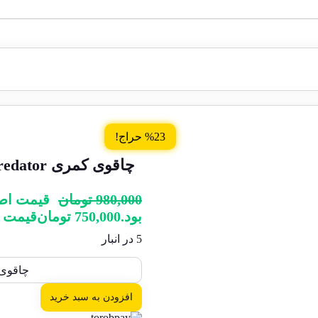
%23 حراج!
چاقوی کمری Predator
980,000
تومان
بود.
750,000
تومان
قیمت فعلی: 0
5 در انبار
چاقوی کمری 
افزودن به سبد خرید