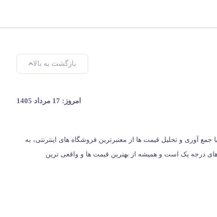
بازگشت به بالا
امروز: 17 مرداد 1405
یران، از سال 1396 با وب سایت (مس زنجان) شروع کردیم و حالا 024 کالا در کنار شماست. ما با جمع‌ آوری و تحلیل قیمت‌ ها از معتبرترین فروشگاه‌ های اینترنتی، به
ت؛ بلکه مرجعی مستقل برای معرفی کالاهای درجه یک است و همیشه از بهترین قیمت‌ ها و واقعی‌ ترین