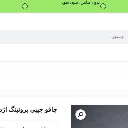
بدون ضامن، بدون سود
چاقو جیبی برونینگ اژد