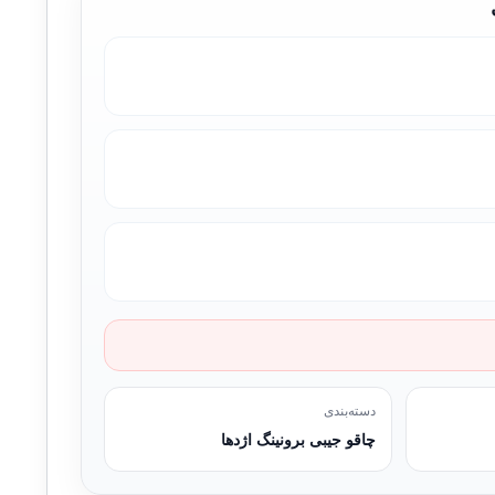
دسته‌بندی
چاقو جیبی برونینگ اژدها