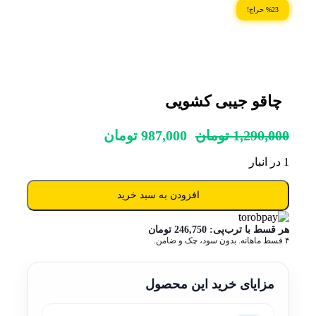
%23 حراج!
چاقو جیبی کشویی
1,290,000
تومان
987,000
تومان
1 در انبار
افزودن به سبد خرید
هر قسط با ترب‌پی:
246,750
تومان
۴ قسط ماهانه. بدون سود، چک و ضامن.
مزایای خرید این محصول