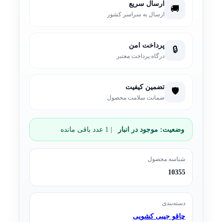
ارسال سریع
🚚
ارسال به سراسر کشور
پرداخت امن
🔒
درگاه پرداخت معتبر
تضمین کیفیت
🛡️
ضمانت سلامت محصول
وضعیت:
موجود در انبار
| 1 عدد باقی مانده
شناسه محصول
10355
دسته‌بندی
چاقو جیبی کشویی