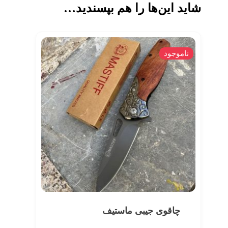
شاید این‌ها را هم بپسندید…
ناموجود
چاقوی جیبی ماستیف