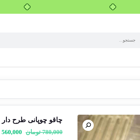
بدون ضامن، بدون سود
چاقو چوپانی طرح دار
780,000
تومان
560,000
ت