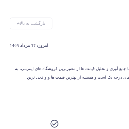
بازگشت به بالا
امروز: 17 مرداد 1405
یران، از سال 1396 با وب سایت (مس زنجان) شروع کردیم و حالا 024 کالا در کنار شماست. ما با جمع‌ آوری و تحلیل قیمت‌ ها از معتبرترین فروشگاه‌ های اینترنتی، به
ت؛ بلکه مرجعی مستقل برای معرفی کالاهای درجه یک است و همیشه از بهترین قیمت‌ ها و واقعی‌ ترین