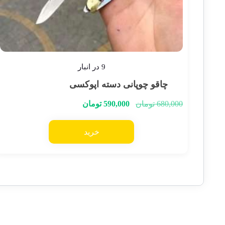
9 در انبار
چاقو چوپانی دسته اپوکسی
680,000
تومان
590,000
تومان
خرید