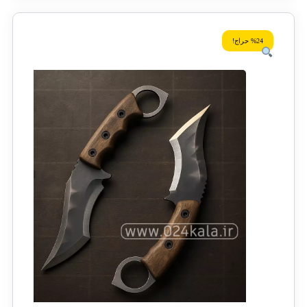
%24 حراج!