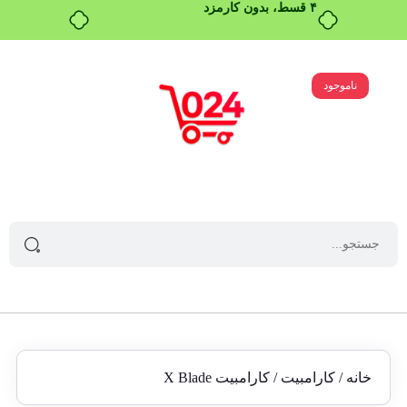
۴ قسط، بدون کارمزد
ناموجود
خانه
/
کارامبیت
/ کارامبیت X Blade