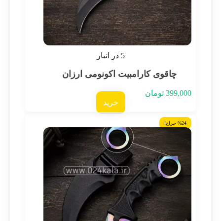
5 در انبار
چاقوی کارامبیت اکونومی ارزان
399,000
تومان
خرید
%24 حراج!