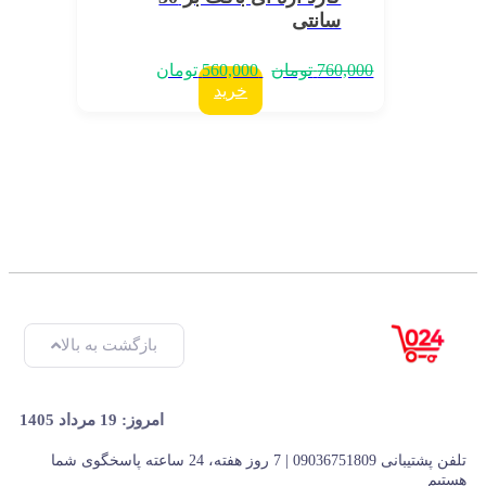
سانتی
760,000
تومان
560,000
تومان
خرید
بازگشت به بالا
امروز: 19 مرداد 1405
تلفن پشتیبانی 09036751809 | 7 روز هفته، 24 ساعته پاسخگوی شما
هستیم