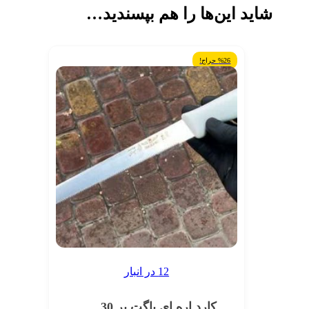
شاید این‌ها را هم بپسندید…
%26 حراج!
12 در انبار
کارد اره ای باگت بر 30