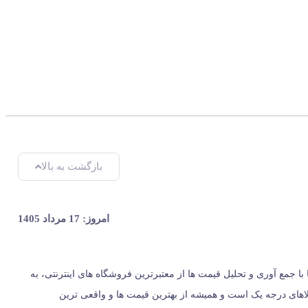
بازگشت به بالا
امروز: 17 مرداد 1405
ر ایران، از سال 1396 با وب سایت (مس زنجان) شروع کردیم و حالا 024 کالا در کنار شماست. ما با جمع‌ آوری و تحلیل قیمت‌ ها از معتبرترین فروشگاه‌ های اینترنتی، به
یست؛ بلکه مرجعی مستقل برای معرفی کالاهای درجه یک است و همیشه از بهترین قیمت‌ ها و واقعی‌ ترین