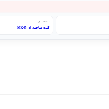
دسته‌بندی
کلت ساچمه ای MK45