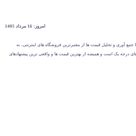
امروز: 16 مرداد 1405
ران، از سال 1396 با وب سایت (مس زنجان) شروع کردیم و حالا 024 کالا در کنار شماست. ما با جمع‌ آوری و تحلیل قیمت‌ ها از معتبرترین فروشگاه‌ های اینترنتی، به
یست؛ بلکه مرجعی مستقل برای معرفی کالاهای درجه یک است و همیشه از بهترین قیمت‌ ها و واقعی‌ ترین پیشنهادهای