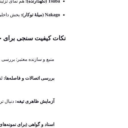
Tsuba (نگهدارنده):
هم نمای تزئی
Nakago (میلهٔ توکار):
بخش داخلی ک
نکات کیفیت‌ سنجی برای خ
منبع و سازنده معتبر: بررسی 
بررسی اتصالات و فاصله‌ها:
لقی 
آزمایش ظاهری تیغه:
دنبال تر
اسناد و گواهی (برای نمونه‌های