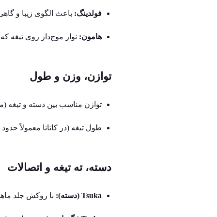
فولدینگ:
باعث الگوی زیبا و گاهی
هامون:
نوار موج‌دار روی تیغه که 
توازن، وزن و طول
توازن مناسب بین دسته و تیغه (مع
طول تیغه (در کاتانا معمولاً حدود 60–80 سانتی‌متر) باید متناسب با قد و کاربرد انتخاب شود.
دسته، ته‌ تیغه و اتصالات
Tsuka (دسته):
با روکش جلد ماهی (Same) و بندبندی (Ito) با کیفیت ارزش اف