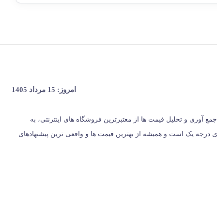
امروز: 15 مرداد 1405
، از سال 1396 با وب سایت (مس زنجان) شروع کردیم و حالا 024 کالا در کنار شماست. ما با جمع‌ آوری و تحلیل قیمت‌ ها از معتبرترین فروشگاه‌ های اینترنتی، به
ت؛ بلکه مرجعی مستقل برای معرفی کالاهای درجه یک است و همیشه از بهترین قیمت‌ ها و واقعی‌ ترین پیشنهادهای